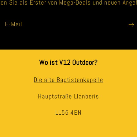
ren Sie als Erster von Mega-Deals und neuen Ange
E-Mail
Wo ist V12 Outdoor?
Die alte Baptistenkapelle
Hauptstraße Llanberis
LL55 4EN