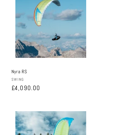
Nyra RS
Anbieter:
SWING
Normaler
£4,090.00
Preis