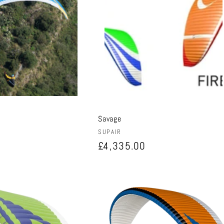
Savage
Anbieter:
SUPAIR
0
Normaler
£4,335.00
Preis