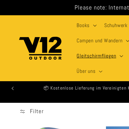
Direkt
Please note: Internat
zum
Inhalt
Books
Schuhwerk
Campen und Wandern
Gleitschirmfliegen
Über uns
🕒 Alle Bestellungen werd
Filter