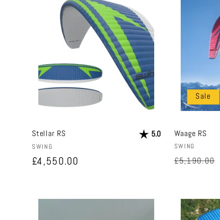
Sale
Stellar RS
Bewertung:
von 5 Sternen
Waage RS
5.0
Anbieter:
SWING
Anbieter:
SWING
Normaler
Normaler
£4,550.00
£5,190.00
Preis
Preis