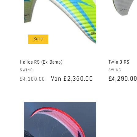
Sale
Helios RS (Ex Demo)
Twin 3 RS
Anbieter:
Anbieter:
SWING
SWING
Normaler
Verkaufspreis
Von £2,350.00
Normaler
£4,290.0
£4,100.00
Preis
Preis