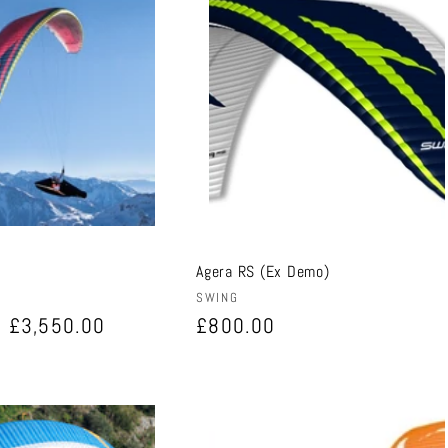
o
n
Agera RS (Ex Demo)
Anbieter:
SWING
Verkaufspreis
£3,550.00
Normaler
£800.00
Preis