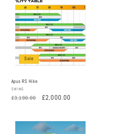
Sale
Apus RS Hike
Anbieter:
SWING
Normaler
Verkaufspreis
£2,000.00
£3,190.00
Preis