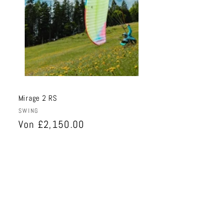
Mirage 2 RS
Anbieter:
SWING
Normaler
Von £2,150.00
Preis