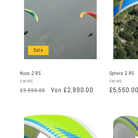
Sale
Nyos 2 RS
Sphera 2 RS
Anbieter:
Anbieter:
SWING
SWING
Normaler
Verkaufspreis
Von £2,890.00
Normaler
£5,550.0
£3,990.00
Preis
Preis