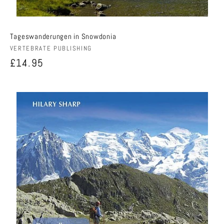
Tageswanderungen in Snowdonia
Anbieter:
VERTEBRATE PUBLISHING
Normaler
£14.95
Preis