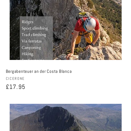
Bergabenteuer an der Costa Blanca
Anbieter:
CICERONE
Normaler
£17.95
Preis