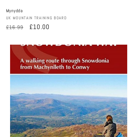
Mynydda
Anbieter:
UK MOUNTAIN TRAINING BOARD
Normaler
Verkaufspreis
£10.00
£16.99
Preis