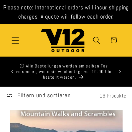
Direkt
Please note: International orders will incur shipping
zum
Inhalt
charges. A quote will follow each order.
Warenkorb
ten
🕒 Alle Bestellungen werden am selben Tag
and am
versendet, wenn sie wochentags vor 15:00 Uhr
 125 £.
bestellt werden.
Filtern und sortieren
19 Produkte