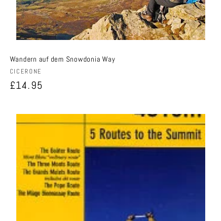
Wandern auf dem Snowdonia Way
Anbieter:
CICERONE
Normaler
£14.95
Preis