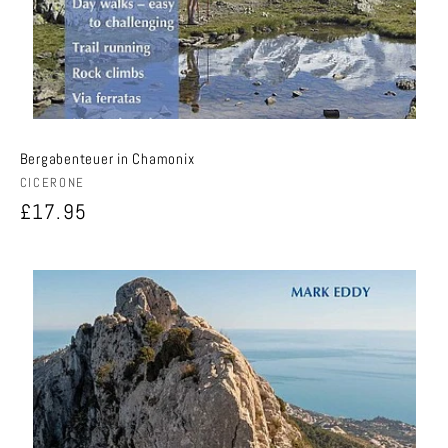
Bergabenteuer in Chamonix
Anbieter:
CICERONE
Normaler
£17.95
Preis