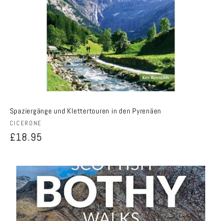
Spaziergänge und Klettertouren in den Pyrenäen
Anbieter:
CICERONE
Normaler
£18.95
Preis