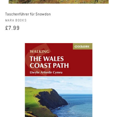
Taschenführer für Snowdon
Anbieter:
MARA BOOKS
Normaler
£7.99
Preis