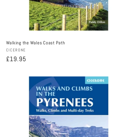
Walking the Wales Coast Path
Anbieter:
CICERONE
Normaler
£19.95
Preis