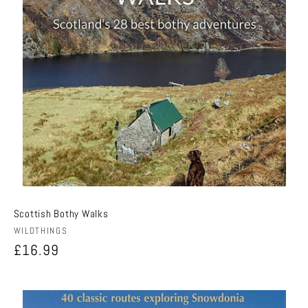
Scottish Bothy Walks
Anbieter:
WILDTHINGS
Normaler
£16.99
Preis