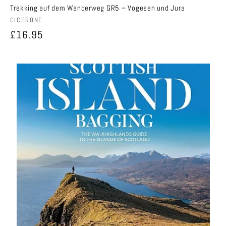
Trekking auf dem Wanderweg GR5 – Vogesen und Jura
Anbieter:
CICERONE
Normaler
£16.95
Preis