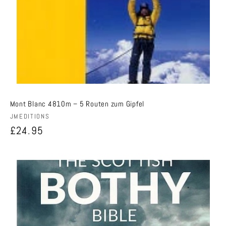
Mont Blanc 4810m – 5 Routen zum Gipfel
Anbieter:
JMEDITIONS
Normaler
£24.95
Preis