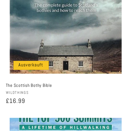
Ausverkauft
The Scottish Bothy Bible
Anbieter:
WILDTHINGS
Normaler
£16.99
Preis