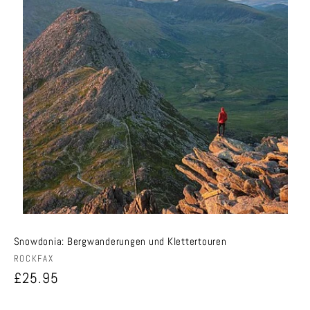
Snowdonia: Bergwanderungen und Klettertouren
Anbieter:
ROCKFAX
Normaler
£25.95
Preis