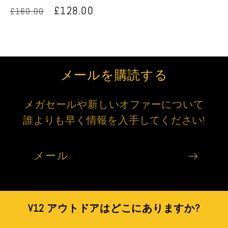
売
通
セ
£128.00
£160.00
元:
常
ー
価
ル
格
価
格
メールを購読する
メガセールや新しいオファーについて
誰よりも早く情報を入手してください!
メール
V12 アウトドアはどこにありますか?