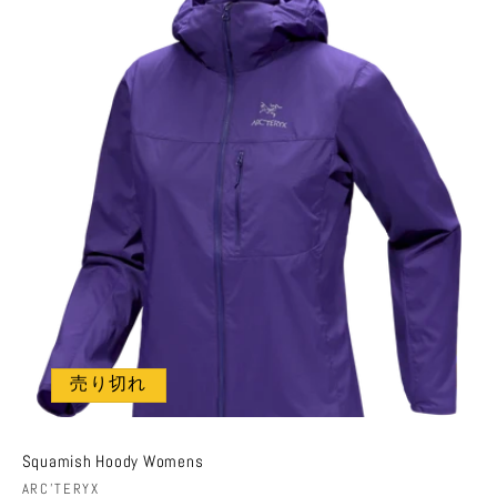
格
価
格
売り切れ
Squamish Hoody Womens
販
ARC'TERYX