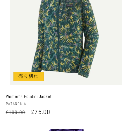
売り切れ
Women's Houdini Jacket
販
PATAGONIA
売
通
セ
£75.00
£100.00
元:
常
ー
価
ル