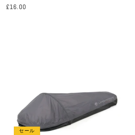
売
通
£16.00
元:
常
価
格
セール