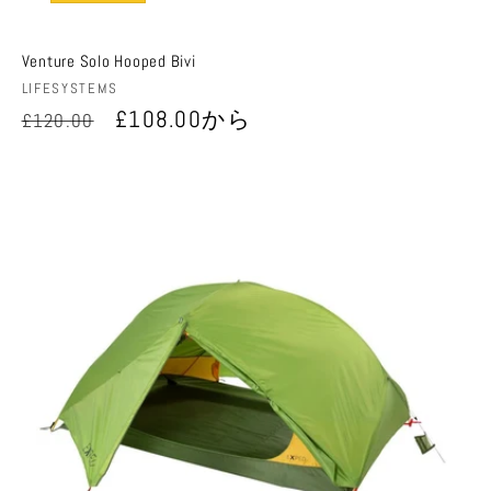
Venture Solo Hooped Bivi
販
LIFESYSTEMS
売
通
セ
£108.00から
£120.00
元:
常
ー
価
ル
格
価
格