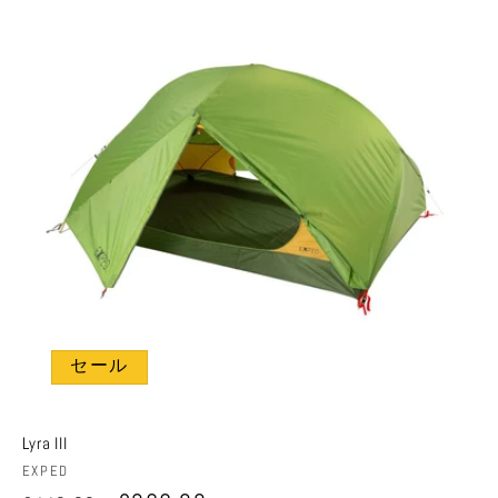
格
セール
Lyra III
販
EXPED