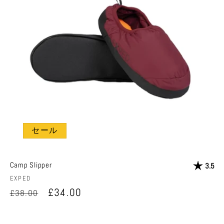
セール
Camp Slipper
評価:
星
3.5
販
EXPED
売
通
セ
£34.00
£38.00
元:
常
ー
価
ル