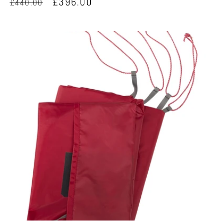
売
通
セ
£396.00
£440.00
元:
常
ー
価
ル
格
価
格