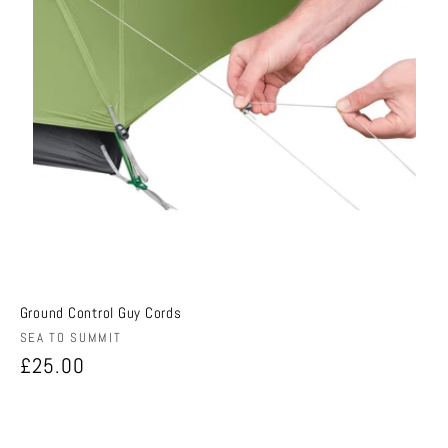
Ground Control Guy Cords
販
SEA TO SUMMIT
売
通
£25.00
元:
常
価