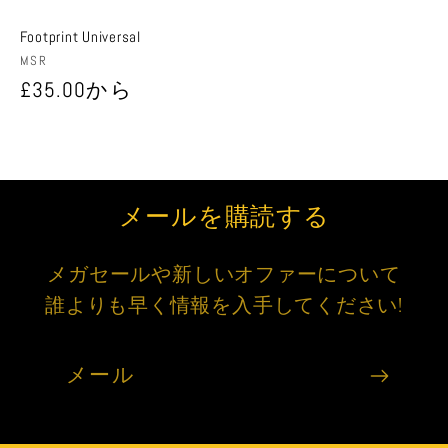
Footprint Universal
販
MSR
売
通
£35.00から
元:
常
価
格
メールを購読する
メガセールや新しいオファーについて
誰よりも早く情報を入手してください!
メール