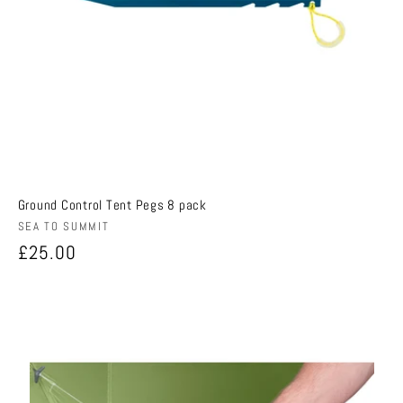
Ground Control Tent Pegs 8 pack
販
SEA TO SUMMIT
売
通
£25.00
元:
常
価
格