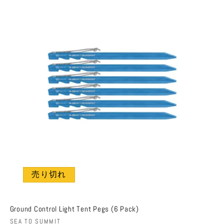
格
価
格
売り切れ
Ground Control Light Tent Pegs (6 Pack)
販
SEA TO SUMMIT