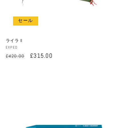
セール
ライラ II
販
EXPED
売
通
セ
£315.00
£420.00
元:
常
ー
価
ル
格
価
格