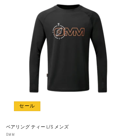
格
価
格
セール
ベアリング ティー L/S メンズ
販
OMM