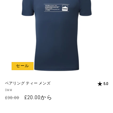
セール
ベアリング ティー メンズ
評価:
星
5.0
販
OMM
売
通
セ
£20.00から
£30.00
元:
常
ー
価
ル