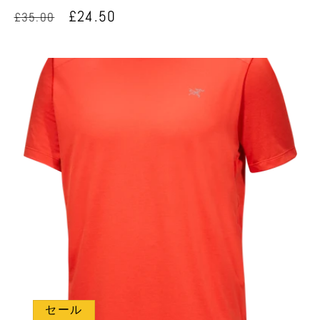
売
通
セ
£24.50
£35.00
元:
常
ー
価
ル
格
価
格
セール