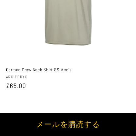
Cormac Crew Neck Shirt SS Men's
販
ARC'TERYX
売
通
£65.00
元:
常
価
格
メールを購読する