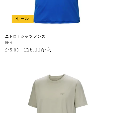
セール
ニトロ T シャツ メンズ
販
OMM
売
通
セ
£29.00から
£45.00
元:
常
ー
価
ル
格
価
格