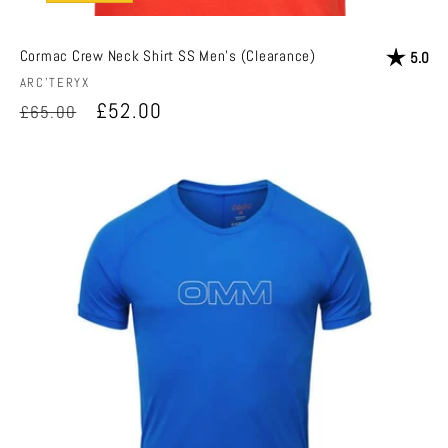
Cormac Crew Neck Shirt SS Men's (Clearance)
評価:
星
5.0
販
ARC'TERYX
売
通
セ
£52.00
£65.00
元:
常
ー
価
ル
格
価
格